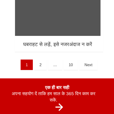
घबराहट से लड़ें, इसे नजरअंदाज न करें
1
2
…
10
Next
एक ही बार सही
अपना सहयोग दें ताकि हम साल के 365 दिन काम कर
सकें.