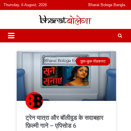
content
Thursday, 6 August, 2026
Bharat Bolega Bangla
हिंदी में समाचार, विचार, ऑडियो, वीडियो और फ़ीचर. भारत बोलेगा हिंदी न्यूज़ वेबसाइट
भारत बोलेगा
India: News, Views, Info, Trends & Podcast I जानकारी भी समझदारी भी
और पॉडकास्ट
छुक-छुक पॉडकास्ट
ट्रेन यात्रा और बॉलीवुड के सदाबहार
फ़िल्मी गाने – एपिसोड 6