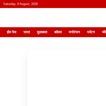
content
Saturday, 8 August, 2026
हिंदी में समाचार, विचार, ऑडियो, वीडियो और
होम पेज
भारत
मुलाकात
कॉलम
मनोरंजन
पर्यटन
जी