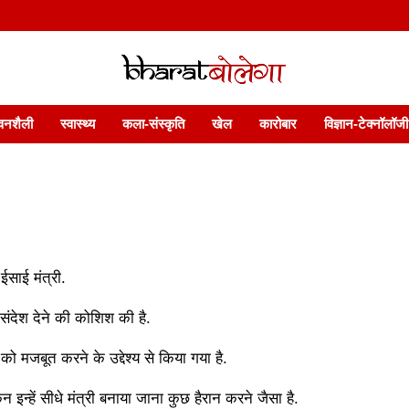
 फ़ीचर. भारत बोलेगा हिंदी न्यूज़ वेबसाइट India: News, Views, Info, Trends & P
भारत बोलेगा
वनशैली
स्वास्थ्य
कला-संस्कृति
खेल
कारोबार
विज्ञान-टेक्नॉलॉजी
 ईसाई मंत्री.
 संदेश देने की कोशिश की है.
को मजबूत करने के उद्देश्य से किया गया है.
न इन्हें सीधे मंत्री बनाया जाना कुछ हैरान करने जैसा है.