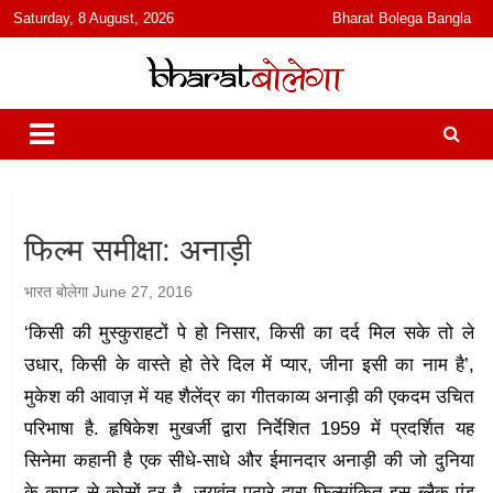
content
Saturday, 8 August, 2026
Bharat Bolega Bangla
हिंदी में समाचार, विचार, ऑडियो, वीडियो और फ़ीचर. भारत बोलेगा हिंदी न्यूज़ वेबसाइट
भारत बोलेगा
India: News, Views, Info, Trends & Podcast I जानकारी भी समझदारी भी
और पॉडकास्ट
फिल्म समीक्षा: अनाड़ी
भारत बोलेगा
June 27, 2016
‘किसी की मुस्कुराहटों पे हो निसार, किसी का दर्द मिल सके तो ले
उधार, किसी के वास्ते हो तेरे दिल में प्यार, जीना इसी का नाम है’,
मुकेश की आवाज़ में यह शैलेंद्र का गीतकाव्य अनाड़ी की एकदम उचित
परिभाषा है. हृषिकेश मुखर्जी द्वारा निर्देशित 1959 में प्रदर्शित यह
सिनेमा कहानी है एक सीधे-साधे और ईमानदार अनाड़ी की जो दुनिया
के कपट से कोसों दूर है. जयवंत पठारे द्वारा फिल्मांकित इस ब्लैक एंड