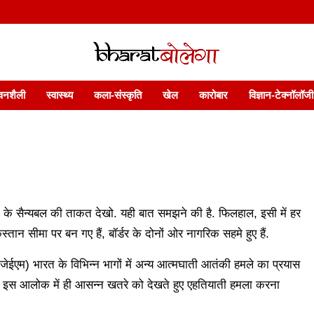
 फ़ीचर. भारत बोलेगा हिंदी न्यूज़ वेबसाइट India: News, Views, Info, Trends & P
भारत बोलेगा
वनशैली
स्वास्थ्य
कला-संस्कृति
खेल
कारोबार
विज्ञान-टेक्नॉलॉजी
त के सैन्यबल की ताकत देखो. यही बात समझने की है. फिलहाल, इसी में हर
िस्तान सीमा पर बन गए हैं, बॉर्डर के दोनों ओर नागरिक सहमे हुए हैं.
ईएम) भारत के विभिन्‍न भागों में अन्‍य आत्‍मघाती आतंकी हमले का प्रयास
ा. इस आलोक में ही आसन्‍न खतरे को देखते हुए एहतियाती हमला करना