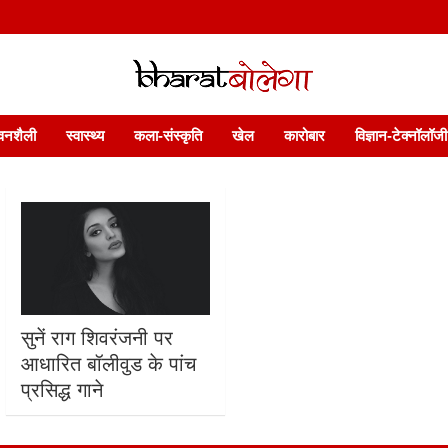
 फ़ीचर. भारत बोलेगा हिंदी न्यूज़ वेबसाइट India: News, Views, Info, Trends & P
भारत बोलेगा
वनशैली
स्वास्थ्य
कला-संस्कृति
खेल
कारोबार
विज्ञान-टेक्नॉलॉजी
सुनें राग शिवरंजनी पर
आधारित बॉलीवुड के पांच
प्रसिद्ध गाने