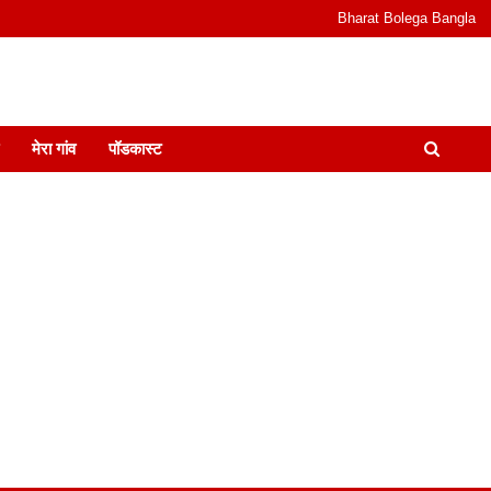
Bharat Bolega Bangla
odcast I जानकारी भी समझदारी भी और पॉडकास्ट
मेरा गांव
पॉडकास्ट