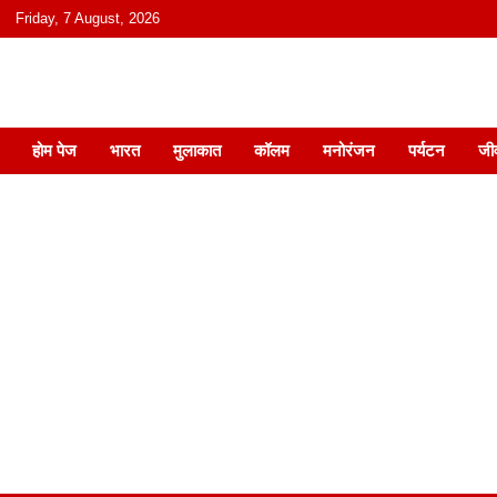
content
Friday, 7 August, 2026
हिंदी में समाचार, विचार, ऑडियो, वीडियो और
होम पेज
भारत
मुलाकात
कॉलम
मनोरंजन
पर्यटन
जी