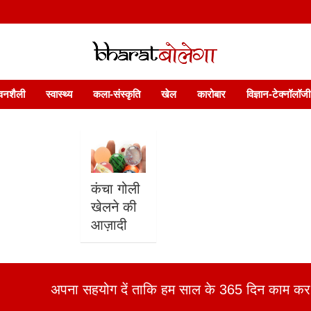
 फ़ीचर. भारत बोलेगा हिंदी न्यूज़ वेबसाइट India: News, Views, Info, Trends & P
भारत बोलेगा
वनशैली
स्वास्थ्य
कला-संस्कृति
खेल
कारोबार
विज्ञान-टेक्नॉलॉजी
कंचा गोली
खेलने की
आज़ादी
अपना सहयोग दें ताकि हम साल के 365 दिन काम कर 