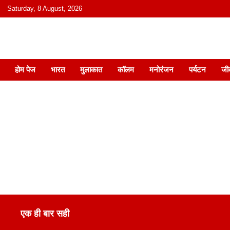
content
Saturday, 8 August, 2026
हिंदी में समाचार, विचार, ऑडियो, वीडियो और
होम पेज
भारत
मुलाकात
कॉलम
मनोरंजन
पर्यटन
जी
एक ही बार सही