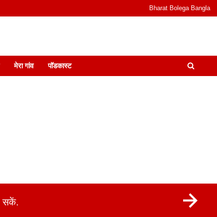
Bharat Bolega Bangla
odcast I जानकारी भी समझदारी भी और पॉडकास्ट
मेरा गांव
पॉडकास्ट
सकें.