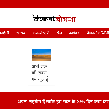
 फ़ीचर. भारत बोलेगा हिंदी न्यूज़ वेबसाइट India: News, Views, Info, Trends & P
भारत बोलेगा
वनशैली
स्वास्थ्य
कला-संस्कृति
खेल
कारोबार
विज्ञान-टेक्नॉलॉजी
अभी तक
की सबसे
गर्म जुलाई
अपना सहयोग दें ताकि हम साल के 365 दिन काम कर 