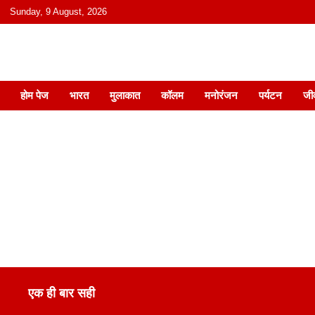
content
Sunday, 9 August, 2026
हिंदी में समाचार, विचार, ऑडियो, वीडियो और
होम पेज
भारत
मुलाकात
कॉलम
मनोरंजन
पर्यटन
जी
एक ही बार सही