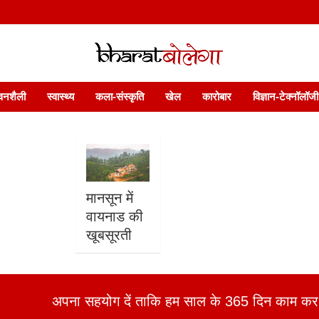
 फ़ीचर. भारत बोलेगा हिंदी न्यूज़ वेबसाइट India: News, Views, Info, Trends & P
भारत बोलेगा
वनशैली
स्वास्थ्य
कला-संस्कृति
खेल
कारोबार
विज्ञान-टेक्नॉलॉजी
मानसून में
वायनाड की
खूबसूरती
अपना सहयोग दें ताकि हम साल के 365 दिन काम कर 