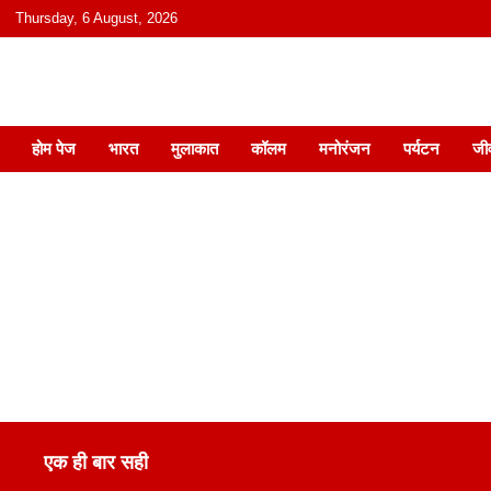
content
Thursday, 6 August, 2026
हिंदी में समाचार, विचार, ऑडियो, वीडियो और
होम पेज
भारत
मुलाकात
कॉलम
मनोरंजन
पर्यटन
जी
एक ही बार सही