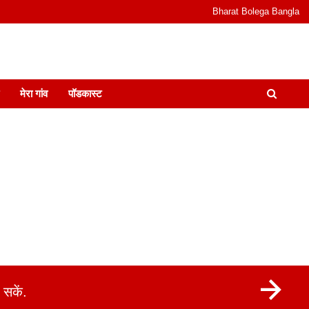
Bharat Bolega Bangla
odcast I जानकारी भी समझदारी भी और पॉडकास्ट
मेरा गांव
पॉडकास्ट
सकें.