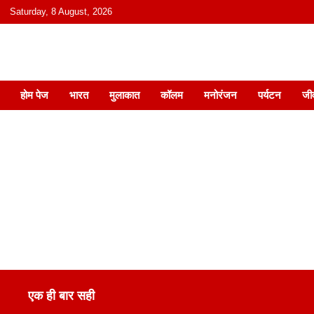
content
Saturday, 8 August, 2026
हिंदी में समाचार, विचार, ऑडियो, वीडियो और
होम पेज
भारत
मुलाकात
कॉलम
मनोरंजन
पर्यटन
जी
एक ही बार सही