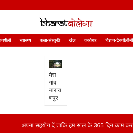
 फ़ीचर. भारत बोलेगा हिंदी न्यूज़ वेबसाइट India: News, Views, Info, Trends & P
भारत बोलेगा
वनशैली
स्वास्थ्य
कला-संस्कृति
खेल
कारोबार
विज्ञान-टेक्नॉलॉजी
मेरा
गांव
नाराय
णपुर
अपना सहयोग दें ताकि हम साल के 365 दिन काम कर 