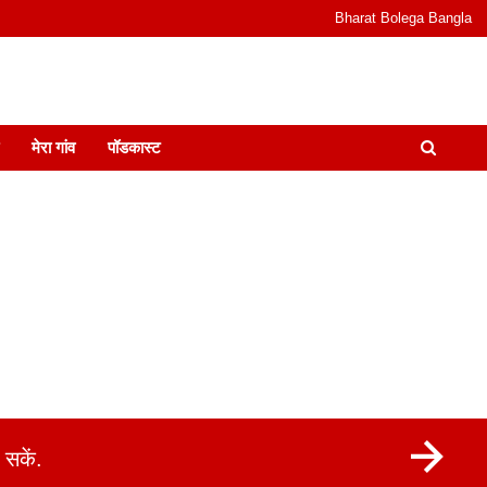
Bharat Bolega Bangla
odcast I जानकारी भी समझदारी भी और पॉडकास्ट
मेरा गांव
पॉडकास्ट
सकें.