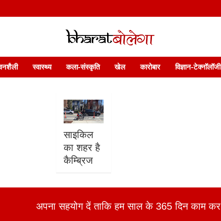
 फ़ीचर. भारत बोलेगा हिंदी न्यूज़ वेबसाइट India: News, Views, Info, Trends & P
भारत बोलेगा
वनशैली
स्वास्थ्य
कला-संस्कृति
खेल
कारोबार
विज्ञान-टेक्नॉलॉजी
साइकिल
का शहर है
कैम्ब्रिज
अपना सहयोग दें ताकि हम साल के 365 दिन काम कर 