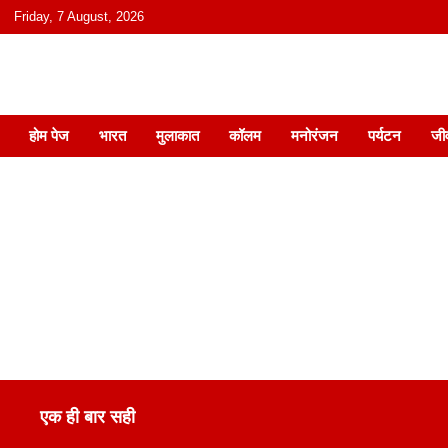
content
Friday, 7 August, 2026
हिंदी में समाचार, विचार, ऑडियो, वीडियो और
होम पेज
भारत
मुलाकात
कॉलम
मनोरंजन
पर्यटन
जी
एक ही बार सही