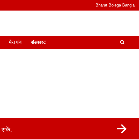
Bharat Bolega Bangla
odcast I जानकारी भी समझदारी भी और पॉडकास्ट
मेरा गांव
पॉडकास्ट
सकें.