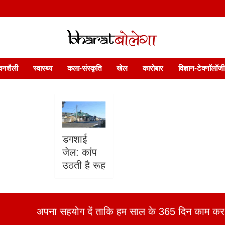
 फ़ीचर. भारत बोलेगा हिंदी न्यूज़ वेबसाइट India: News, Views, Info, Trends & P
भारत बोलेगा
वनशैली
स्वास्थ्य
कला-संस्कृति
खेल
कारोबार
विज्ञान-टेक्नॉलॉजी
डगशाई
जेल: कांप
उठती है रूह
अपना सहयोग दें ताकि हम साल के 365 दिन काम कर 