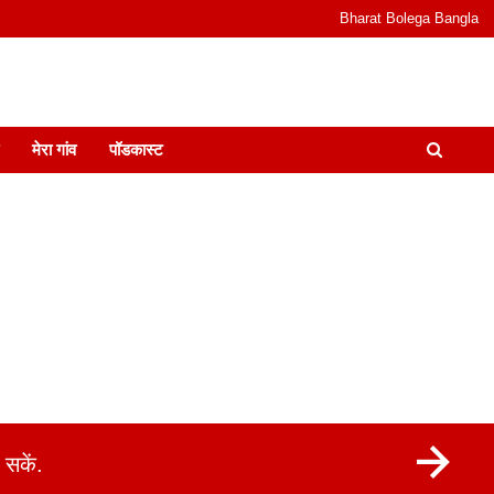
Bharat Bolega Bangla
odcast I जानकारी भी समझदारी भी और पॉडकास्ट
मेरा गांव
पॉडकास्ट
सकें.