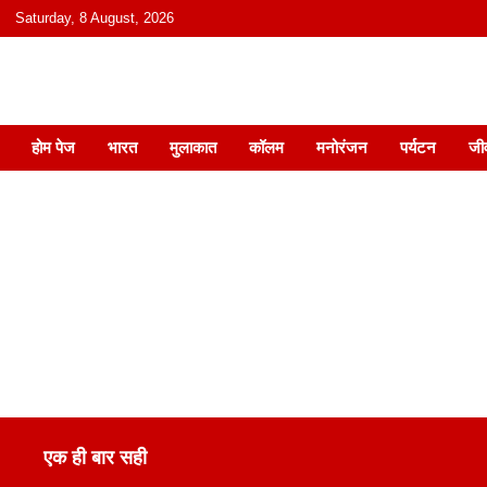
content
Saturday, 8 August, 2026
हिंदी में समाचार, विचार, ऑडियो, वीडियो और
होम पेज
भारत
मुलाकात
कॉलम
मनोरंजन
पर्यटन
जी
एक ही बार सही