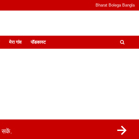
Bharat Bolega Bangla
odcast I जानकारी भी समझदारी भी और पॉडकास्ट
मेरा गांव
पॉडकास्ट
सकें.