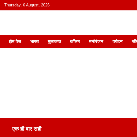
content
Thursday, 6 August, 2026
हिंदी में समाचार, विचार, ऑडियो, वीडियो और
होम पेज
भारत
मुलाकात
कॉलम
मनोरंजन
पर्यटन
जी
एक ही बार सही