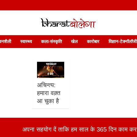
 फ़ीचर. भारत बोलेगा हिंदी न्यूज़ वेबसाइट India: News, Views, Info, Trends & P
भारत बोलेगा
वनशैली
स्वास्थ्य
कला-संस्कृति
खेल
कारोबार
विज्ञान-टेक्नॉलॉजी
अचिन्त्य:
हमारा वक़्त
आ चुका है
अपना सहयोग दें ताकि हम साल के 365 दिन काम कर 