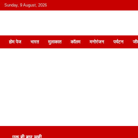
content
Sunday, 9 August, 2026
हिंदी में समाचार, विचार, ऑडियो, वीडियो और
होम पेज
भारत
मुलाकात
कॉलम
मनोरंजन
पर्यटन
जी
एक ही बार सही