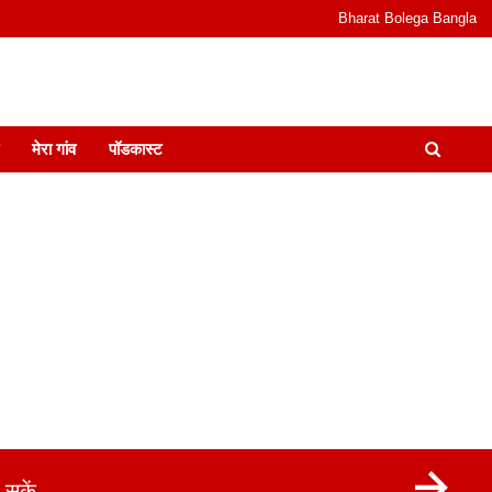
Bharat Bolega Bangla
odcast I जानकारी भी समझदारी भी और पॉडकास्ट
मेरा गांव
पॉडकास्ट
सकें.