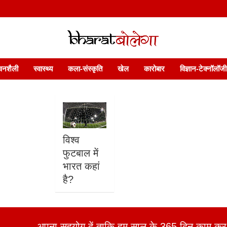
 फ़ीचर. भारत बोलेगा हिंदी न्यूज़ वेबसाइट India: News, Views, Info, Trends & P
भारत बोलेगा
वनशैली
स्वास्थ्य
कला-संस्कृति
खेल
कारोबार
विज्ञान-टेक्नॉलॉजी
विश्व
फुटबाल में
भारत कहां
है?
अपना सहयोग दें ताकि हम साल के 365 दिन काम कर 