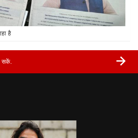
हा है
सकें.