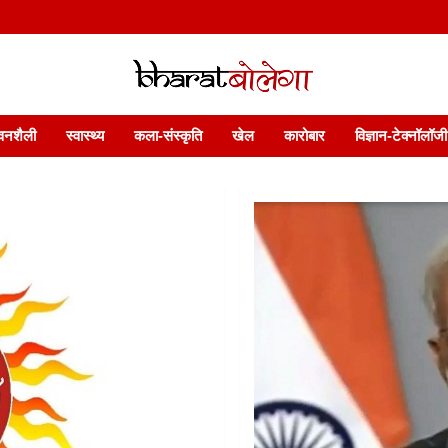
 फ़ीचर. भारत बोलेगा हिंदी न्यूज़ वेबसाइट India: News, Views, Info, Trends & P
भारत बोलेगा
वनशैली
स्वास्थ्य
कला-संस्कृति
खेल
कारोबार
विज्ञान-टेक्नॉलॉजी