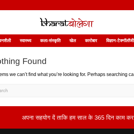
 फ़ीचर. भारत बोलेगा हिंदी न्यूज़ वेबसाइट India: News, Views, Info, Trends & P
भारत बोलेगा
वनशैली
स्वास्थ्य
कला-संस्कृति
खेल
कारोबार
विज्ञान-टेक्नॉलॉजी
thing Found
eems we can’t find what you’re looking for. Perhaps searching ca
अपना सहयोग दें ताकि हम साल के 365 दिन काम कर 