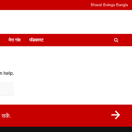
Bharat Bolega Bangla
odcast I जानकारी भी समझदारी भी और पॉडकास्ट
मेरा गांव
पॉडकास्ट
n help.
सकें.