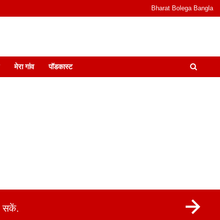
Bharat Bolega Bangla
odcast I जानकारी भी समझदारी भी और पॉडकास्ट
मेरा गांव
पॉडकास्ट
सकें.