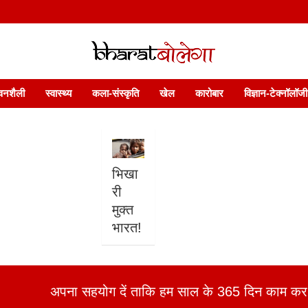
 फ़ीचर. भारत बोलेगा हिंदी न्यूज़ वेबसाइट India: News, Views, Info, Trends & P
भारत बोलेगा
वनशैली
स्वास्थ्य
कला-संस्कृति
खेल
कारोबार
विज्ञान-टेक्नॉलॉजी
भिखा
री
मुक्त
भारत!
अपना सहयोग दें ताकि हम साल के 365 दिन काम कर 