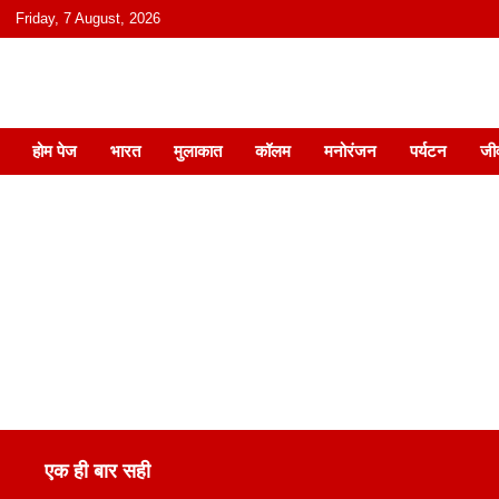
content
Friday, 7 August, 2026
हिंदी में समाचार, विचार, ऑडियो, वीडियो और
होम पेज
भारत
मुलाकात
कॉलम
मनोरंजन
पर्यटन
जी
एक ही बार सही