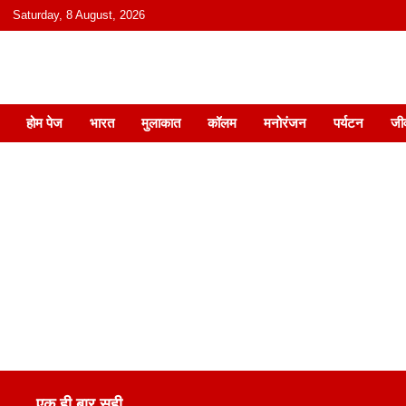
content
Saturday, 8 August, 2026
हिंदी में समाचार, विचार, ऑडियो, वीडियो और
होम पेज
भारत
मुलाकात
कॉलम
मनोरंजन
पर्यटन
जी
एक ही बार सही