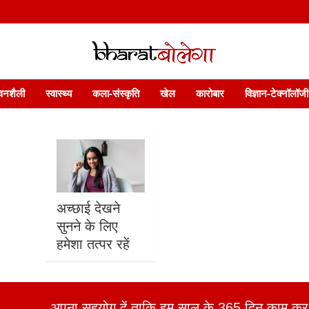
 फ़ीचर. भारत बोलेगा हिंदी न्यूज़ वेबसाइट India: News, Views, Info, Trends & P
भारत बोलेगा
वनशैली
स्वास्थ्य
कला-संस्कृति
खेल
कारोबार
विज्ञान-टेक्नॉलॉजी
अच्छाई देखने
सुनने के लिए
हमेशा तत्पर रहें
अपना सहयोग दें ताकि हम साल के 365 दिन काम कर 