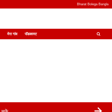
Bharat Bolega Bangla
odcast I जानकारी भी समझदारी भी और पॉडकास्ट
मेरा गांव
पॉडकास्ट
सकें.