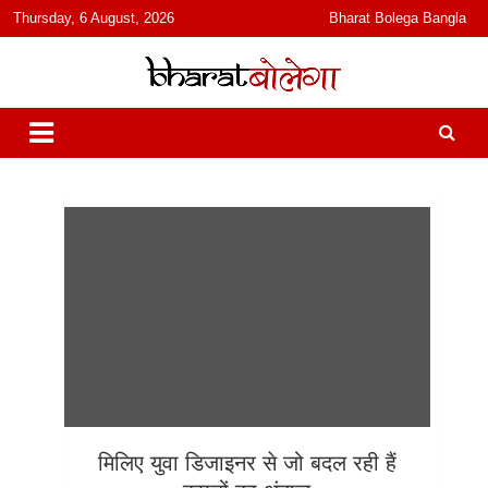
content
Thursday, 6 August, 2026
Bharat Bolega Bangla
हिंदी में समाचार, विचार, ऑडियो, वीडियो और फ़ीचर. भारत बोलेगा हिंदी न्यूज़ वेबसाइट
भारत बोलेगा
India: News, Views, Info, Trends & Podcast I जानकारी भी समझदारी भी
और पॉडकास्ट
मिलिए युवा डिजाइनर से जो बदल रही हैं