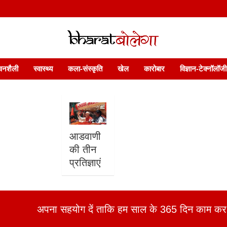
 फ़ीचर. भारत बोलेगा हिंदी न्यूज़ वेबसाइट India: News, Views, Info, Trends & P
भारत बोलेगा
वनशैली
स्वास्थ्य
कला-संस्कृति
खेल
कारोबार
विज्ञान-टेक्नॉलॉजी
आडवाणी
की तीन
प्रतिज्ञाएं
अपना सहयोग दें ताकि हम साल के 365 दिन काम कर 