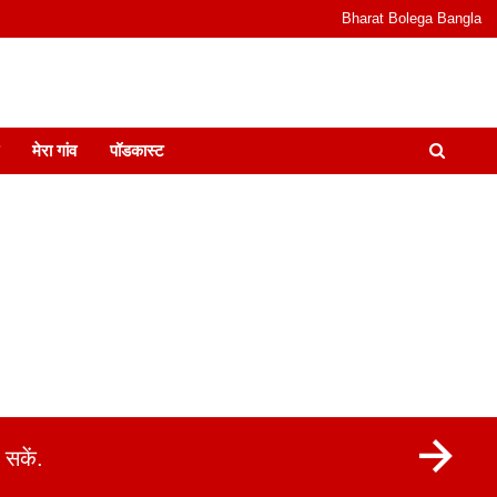
Bharat Bolega Bangla
odcast I जानकारी भी समझदारी भी और पॉडकास्ट
मेरा गांव
पॉडकास्ट
सकें.