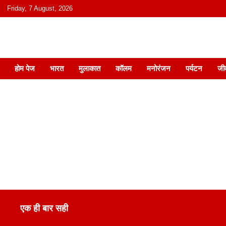
content
Friday, 7 August, 2026
हिंदी में समाचार, विचार, ऑडियो, वीडियो और
होम पेज
भारत
मुलाकात
कॉलम
मनोरंजन
पर्यटन
जी
एक ही बार सही