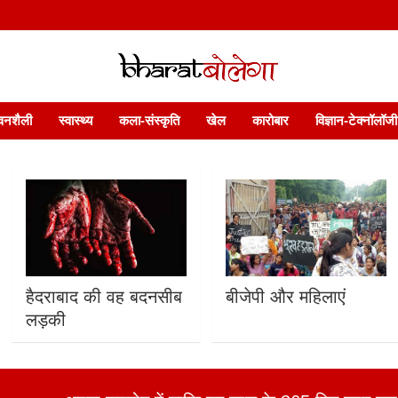
 फ़ीचर. भारत बोलेगा हिंदी न्यूज़ वेबसाइट India: News, Views, Info, Trends & P
भारत बोलेगा
वनशैली
स्वास्थ्य
कला-संस्कृति
खेल
कारोबार
विज्ञान-टेक्नॉलॉजी
हैदराबाद की वह बदनसीब
बीजेपी और महिलाएं
लड़की