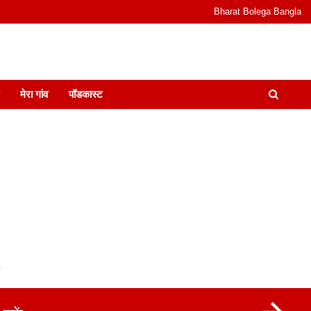
Bharat Bolega Bangla
odcast I जानकारी भी समझदारी भी और पॉडकास्ट
मेरा गांव
पॉडकास्ट