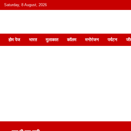
content
Saturday, 8 August, 2026
हिंदी में समाचार, विचार, ऑडियो, वीडियो और
होम पेज
भारत
मुलाकात
कॉलम
मनोरंजन
पर्यटन
जी