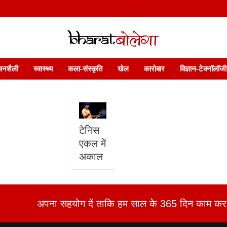
 फ़ीचर. भारत बोलेगा हिंदी न्यूज़ वेबसाइट India: News, Views, Info, Trends & P
भारत बोलेगा
वनशैली
स्वास्थ्य
कला-संस्कृति
खेल
कारोबार
विज्ञान-टेक्नॉलॉजी
टेनिस
एकल में
अकाल
अपना सहयोग दें ताकि हम साल के 365 दिन काम कर 