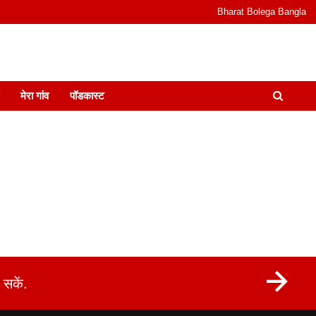
Bharat Bolega Bangla
odcast I जानकारी भी समझदारी भी और पॉडकास्ट
मेरा गांव
पॉडकास्ट
सकें.