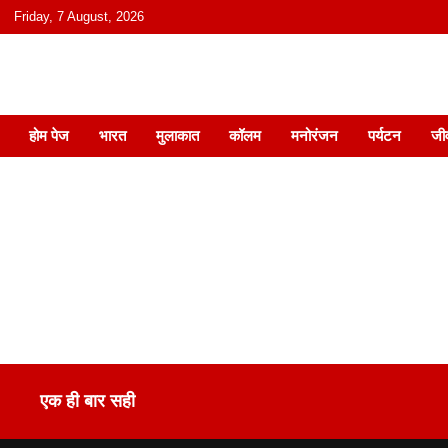
content
Friday, 7 August, 2026
हिंदी में समाचार, विचार, ऑडियो, वीडियो और
होम पेज
भारत
मुलाकात
कॉलम
मनोरंजन
पर्यटन
जी
एक ही बार सही