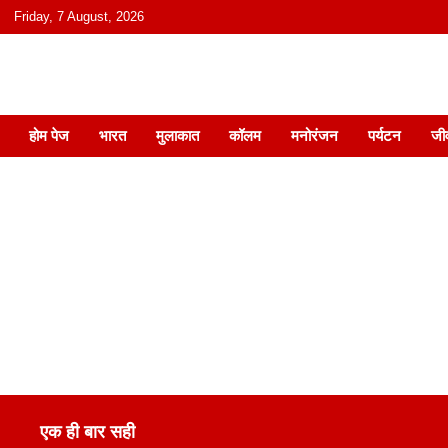
content
Friday, 7 August, 2026
हिंदी में समाचार, विचार, ऑडियो, वीडियो और
होम पेज
भारत
मुलाकात
कॉलम
मनोरंजन
पर्यटन
जी
एक ही बार सही