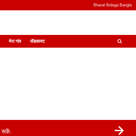
Bharat Bolega Bangla
odcast I जानकारी भी समझदारी भी और पॉडकास्ट
मेरा गांव
पॉडकास्ट
सकें.