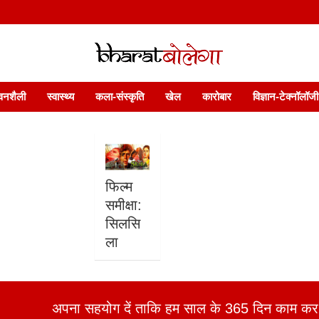
 फ़ीचर. भारत बोलेगा हिंदी न्यूज़ वेबसाइट India: News, Views, Info, Trends & P
भारत बोलेगा
वनशैली
स्वास्थ्य
कला-संस्कृति
खेल
कारोबार
विज्ञान-टेक्नॉलॉजी
फिल्म
समीक्षा:
सिलसि
ला
अपना सहयोग दें ताकि हम साल के 365 दिन काम कर 