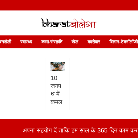
 फ़ीचर. भारत बोलेगा हिंदी न्यूज़ वेबसाइट India: News, Views, Info, Trends & P
भारत बोलेगा
वनशैली
स्वास्थ्य
कला-संस्कृति
खेल
कारोबार
विज्ञान-टेक्नॉलॉजी
10
जनप
थ में
कमल
अपना सहयोग दें ताकि हम साल के 365 दिन काम कर 