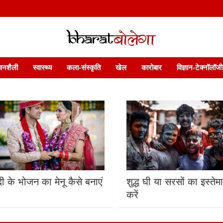
 फ़ीचर. भारत बोलेगा हिंदी न्यूज़ वेबसाइट India: News, Views, Info, Trends & P
भारत बोलेगा
वनशैली
स्वास्थ्य
कला-संस्कृति
खेल
कारोबार
विज्ञान-टेक्नॉलॉजी
ी के भोजन का मेनू कैसे बनाएं
शुद्ध घी या सरसों का इस्तेम
करें