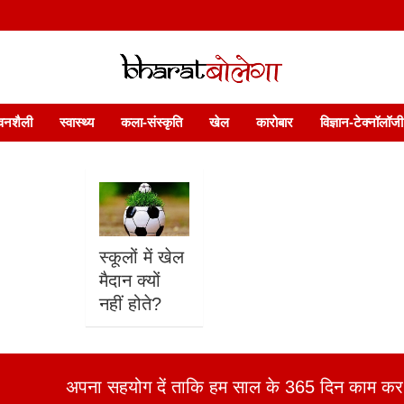
 फ़ीचर. भारत बोलेगा हिंदी न्यूज़ वेबसाइट India: News, Views, Info, Trends & P
भारत बोलेगा
वनशैली
स्वास्थ्य
कला-संस्कृति
खेल
कारोबार
विज्ञान-टेक्नॉलॉजी
स्कूलों में खेल
मैदान क्यों
नहीं होते?
अपना सहयोग दें ताकि हम साल के 365 दिन काम कर 