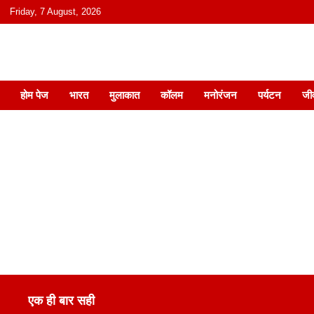
content
Friday, 7 August, 2026
हिंदी में समाचार, विचार, ऑडियो, वीडियो और
होम पेज
भारत
मुलाकात
कॉलम
मनोरंजन
पर्यटन
जी
एक ही बार सही