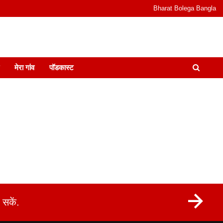
Bharat Bolega Bangla
odcast I जानकारी भी समझदारी भी और पॉडकास्ट
मेरा गांव
पॉडकास्ट
सकें.