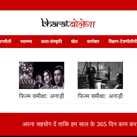
 फ़ीचर. भारत बोलेगा हिंदी न्यूज़ वेबसाइट India: News, Views, Info, Trends & P
भारत बोलेगा
वनशैली
स्वास्थ्य
कला-संस्कृति
खेल
कारोबार
विज्ञान-टेक्नॉलॉजी
फिल्म समीक्षा: अनाड़ी
फिल्म समीक्षा: अनाड़ी
अपना सहयोग दें ताकि हम साल के 365 दिन काम कर 