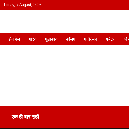
content
Friday, 7 August, 2026
हिंदी में समाचार, विचार, ऑडियो, वीडियो और
होम पेज
भारत
मुलाकात
कॉलम
मनोरंजन
पर्यटन
जी
एक ही बार सही