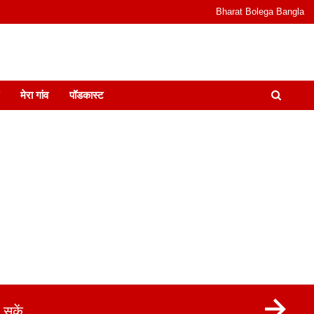
Bharat Bolega Bangla
odcast I जानकारी भी समझदारी भी और पॉडकास्ट
मेरा गांव
पॉडकास्ट
सकें.