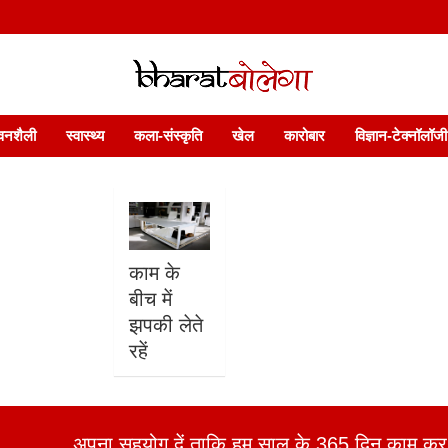
 फ़ीचर. भारत बोलेगा हिंदी न्यूज़ वेबसाइट India: News, Views, Info, Trends & P
भारत बोलेगा
वनशैली
स्वास्थ्य
कला-संस्कृति
खेल
कारोबार
विज्ञान-टेक्नॉलॉजी
काम के
बीच में
झपकी लेते
रहें
अपना सहयोग दें ताकि हम साल के 365 दिन काम कर 