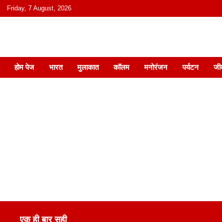
content
Friday, 7 August, 2026
हिंदी में समाचार, विचार, ऑडियो, वीडियो और
होम पेज
भारत
मुलाकात
कॉलम
मनोरंजन
पर्यटन
जी
एक ही बार सही