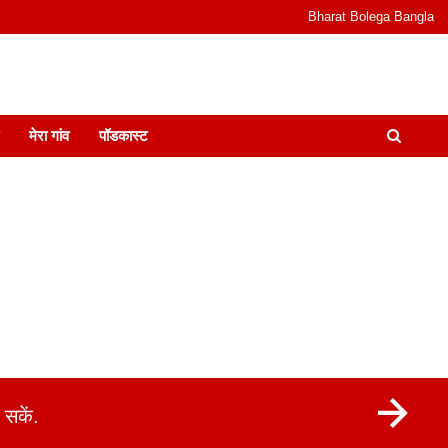
Bharat Bolega Bangla
odcast I जानकारी भी समझदारी भी और पॉडकास्ट
मेरा गांव
पॉडकास्ट
सकें.