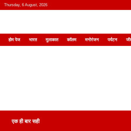
content
Thursday, 6 August, 2026
हिंदी में समाचार, विचार, ऑडियो, वीडियो और
होम पेज
भारत
मुलाकात
कॉलम
मनोरंजन
पर्यटन
जी
एक ही बार सही