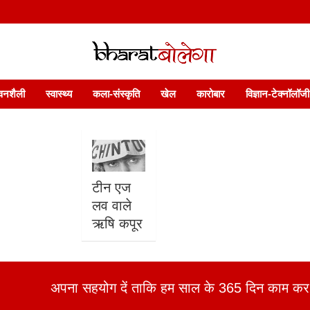
 फ़ीचर. भारत बोलेगा हिंदी न्यूज़ वेबसाइट India: News, Views, Info, Trends & P
भारत बोलेगा
वनशैली
स्वास्थ्य
कला-संस्कृति
खेल
कारोबार
विज्ञान-टेक्नॉलॉजी
टीन एज
लव वाले
ऋषि कपूर
अपना सहयोग दें ताकि हम साल के 365 दिन काम कर 