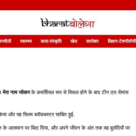
 फ़ीचर. भारत बोलेगा हिंदी न्यूज़ वेबसाइट India: News, Views, Info, Trends & P
भारत बोलेगा
वनशैली
स्वास्थ्य
कला-संस्कृति
खेल
कारोबार
विज्ञान-टेक्नॉलॉजी
्म
मेरा नाम जोकर
के कमर्शियल रूप से विफल होने के बाद टीन एज रोमांस
िया और यह फिल्म ब्लॉकबस्टर साबित हुई.
 के आसमान पर बिठा दिया, और अपने जीवन के अंत तक वह बुलंदियों पर