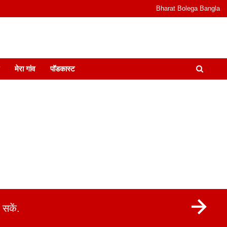
Bharat Bolega Bangla
odcast I जानकारी भी समझदारी भी और पॉडकास्ट
मेरा गांव
पॉडकास्ट
सकें.