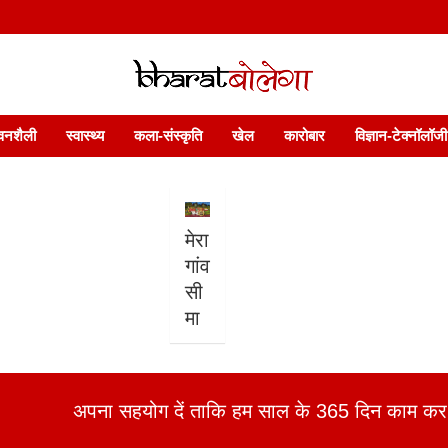
 फ़ीचर. भारत बोलेगा हिंदी न्यूज़ वेबसाइट India: News, Views, Info, Trends & P
भारत बोलेगा
वनशैली
स्वास्थ्य
कला-संस्कृति
खेल
कारोबार
विज्ञान-टेक्नॉलॉजी
मेरा
गांव
सी
मा
अपना सहयोग दें ताकि हम साल के 365 दिन काम कर 