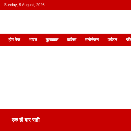
content
Sunday, 9 August, 2026
हिंदी में समाचार, विचार, ऑडियो, वीडियो और
होम पेज
भारत
मुलाकात
कॉलम
मनोरंजन
पर्यटन
जी
एक ही बार सही