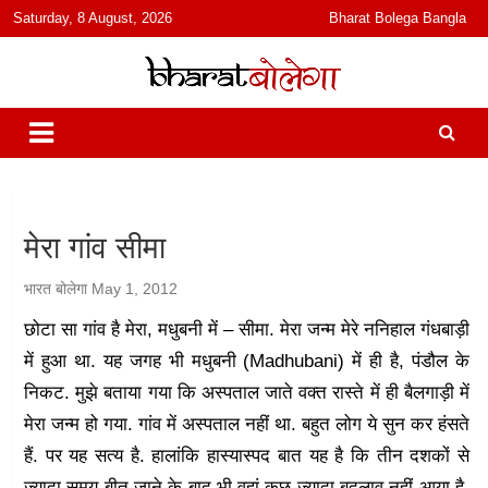
content
Saturday, 8 August, 2026
Bharat Bolega Bangla
हिंदी में समाचार, विचार, ऑडियो, वीडियो और फ़ीचर. भारत बोलेगा हिंदी न्यूज़ वेबसाइट
भारत बोलेगा
India: News, Views, Info, Trends & Podcast I जानकारी भी समझदारी भी
और पॉडकास्ट
मेरा गांव सीमा
भारत बोलेगा
May 1, 2012
छोटा सा गांव है मेरा, मधुबनी में – सीमा. मेरा जन्म मेरे ननिहाल गंधबाड़ी
में हुआ था. यह जगह भी मधुबनी (Madhubani) में ही है, पंडौल के
निकट. मुझे बताया गया कि अस्पताल जाते वक्त रास्ते में ही बैलगाड़ी में
मेरा जन्म हो गया. गांव में अस्पताल नहीं था. बहुत लोग ये सुन कर हंसते
हैं. पर यह सत्य है. हालांकि हास्यास्पद बात यह है कि तीन दशकों से
ज्यादा समय बीत जाने के बाद भी वहां कुछ ज्यादा बदलाव नहीं आया है.