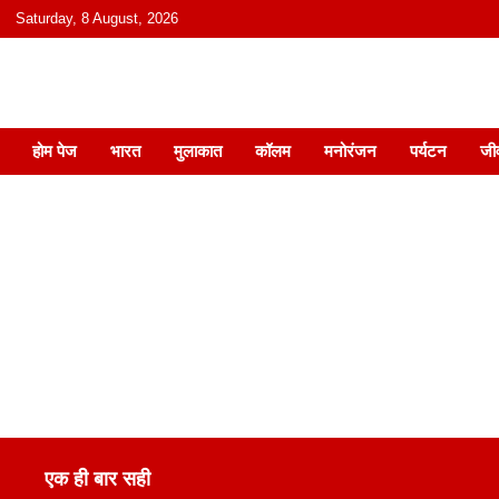
content
Saturday, 8 August, 2026
हिंदी में समाचार, विचार, ऑडियो, वीडियो और
होम पेज
भारत
मुलाकात
कॉलम
मनोरंजन
पर्यटन
जी
एक ही बार सही