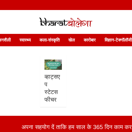
 फ़ीचर. भारत बोलेगा हिंदी न्यूज़ वेबसाइट India: News, Views, Info, Trends & P
भारत बोलेगा
वनशैली
स्वास्थ्य
कला-संस्कृति
खेल
कारोबार
विज्ञान-टेक्नॉलॉजी
व्हाट्सए
प
स्टेटस
फीचर
अपना सहयोग दें ताकि हम साल के 365 दिन काम कर 