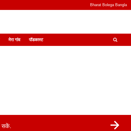
Bharat Bolega Bangla
odcast I जानकारी भी समझदारी भी और पॉडकास्ट
मेरा गांव
पॉडकास्ट
सकें.