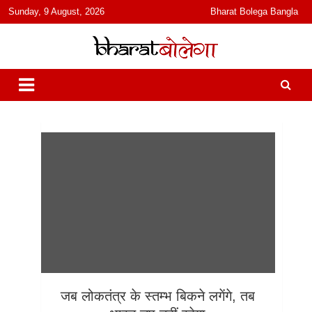
content
Sunday, 9 August, 2026
Bharat Bolega Bangla
हिंदी में समाचार, विचार, ऑडियो, वीडियो और फ़ीचर. भारत बोलेगा हिंदी न्यूज़ वेबसाइट
भारत बोलेगा
India: News, Views, Info, Trends & Podcast I जानकारी भी समझदारी भी
और पॉडकास्ट
जब लोकतंत्र के स्तम्भ बिकने लगेंगे, तब