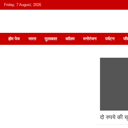
content
Friday, 7 August, 2026
हिंदी में समाचार, विचार, ऑडियो, वीडियो और
होम पेज
भारत
मुलाकात
कॉलम
मनोरंजन
पर्यटन
जी
दो रुपये की ख