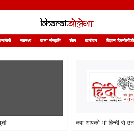
 फ़ीचर. भारत बोलेगा हिंदी न्यूज़ वेबसाइट India: News, Views, Info, Trends & P
भारत बोलेगा
वनशैली
स्वास्थ्य
कला-संस्कृति
खेल
कारोबार
विज्ञान-टेक्नॉलॉजी
ुशी
क्या आपको भी हिन्दी से उतन