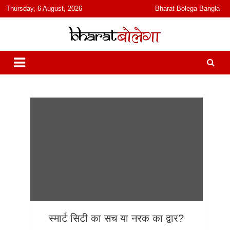
content
Thursday, 6 August, 2026
Bharat Bolega Bangla
हिंदी में समाचार, विचार, ऑडियो, वीडियो और फ़ीचर. भारत बोलेगा हिंदी न्यूज़ वेबसाइट
भारत बोलेगा
India: News, Views, Info, Trends & Podcast I जानकारी भी समझदारी भी
और पॉडकास्ट
स्मार्ट सिटी का सच या नरक का द्वार?