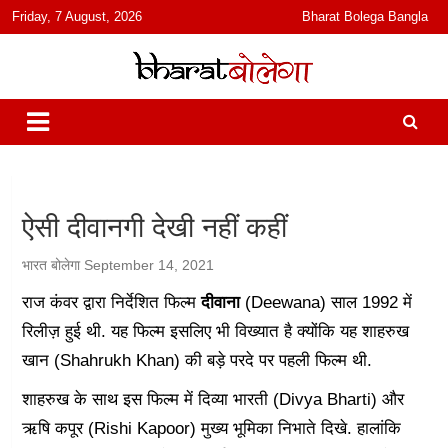
content
Friday, 7 August, 2026
Bharat Bolega Bangla
हिंदी में समाचार, विचार, ऑडियो, वीडियो और फ़ीचर. भारत बोलेगा हिंदी न्यूज़ वेबसाइट
भारत बोलेगा
India: News, Views, Info, Trends & Podcast I जानकारी भी समझदारी भी
और पॉडकास्ट
ऐसी दीवानगी देखी नहीं कहीं
भारत बोलेगा
September 14, 2021
राज कंवर द्वारा निर्देशित फिल्म
दीवाना
(Deewana) साल 1992 में
रिलीज़ हुई थी. यह फिल्म इसलिए भी विख्यात है क्योंकि यह शाहरुख
खान (Shahrukh Khan) की बड़े परदे पर पहली फिल्म थी.
शाहरुख के साथ इस फिल्म में दिव्या भारती (Divya Bharti) और
ऋषि कपूर (Rishi Kapoor) मुख्य भूमिका निभाते दिखे. हालांकि