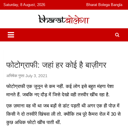
content
Saturday, 8 August, 2026
Bharat Bolega Bangla
हिंदी में समाचार, विचार, ऑडियो, वीडियो और फ़ीचर. भारत बोलेगा हिंदी न्यूज़ वेबसाइट
भारत बोलेगा
India: News, Views, Info, Trends & Podcast I जानकारी भी समझदारी भी
और पॉडकास्ट
फोटोग्राफी: जहां हर कोई है बाज़ीगर
अभिषेक गुप्ता
July 3, 2021
फोटोग्राफी एक जुनून से कम नहीं. कई लोग इसे बहुत मंहगा पेशा
मानते हैं. जबकि नए दौड़ में जिसे देखो वही तस्वीर खींच रहा है.
एक ज़माना वह भी था जब बड़ों से डांट पड़ती थी अगर एक ही पोज़ में
किसी ने दो तस्वीरें खिंचवा ली तो. क्योंकि तब पूरे कैमरा रोल में 30 से
कुछ अधिक फोटो खींच पाती थीं.