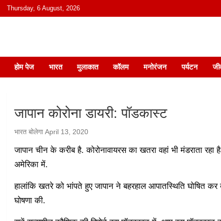
content
Thursday, 6 August, 2026
हिंदी में समाचार, विचार, ऑडियो, वीडियो और
होम पेज
भारत
मुलाकात
कॉलम
मनोरंजन
पर्यटन
जी
जापान कोरोना डायरी: पॉडकास्ट
भारत बोलेगा
April 13, 2020
जापान चीन के करीब है. कोरोनावायरस का खतरा वहां भी मंडराता रहा ह
अमेरिका में.
हालांकि खतरे को भांपते हुए जापान ने बहरहाल आपातस्थिति घोषित कर दी
घोषणा की.