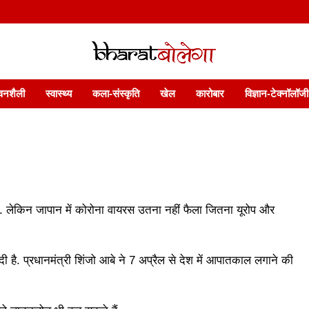
 फ़ीचर. भारत बोलेगा हिंदी न्यूज़ वेबसाइट India: News, Views, Info, Trends & P
भारत बोलेगा
वनशैली
स्वास्थ्य
कला-संस्कृति
खेल
कारोबार
विज्ञान-टेक्नॉलॉजी
ै. लेकिन जापान में कोरोना वायरस उतना नहीं फैला जितना यूरोप और
 है. प्रधानमंत्री शिंजो आबे ने 7 अप्रैल से देश में आपातकाल लगाने की