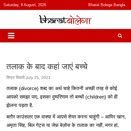
content
Saturday, 8 August, 2026
Bharat Bolega Bangla
हिंदी में समाचार, विचार, ऑडियो, वीडियो और फ़ीचर. भारत बोलेगा हिंदी न्यूज़ वेबसाइट
भारत बोलेगा
India: News, Views, Info, Trends & Podcast I जानकारी भी समझदारी भी
और पॉडकास्ट
तलाक के बाद कहां जाएं बच्चे
शिप्रा तिवारी
July 25, 2021
तलाक (divorce) शब्द का अर्थ चाहे कितनी अच्छी तरह से कोई
आपको समझा पाए, इसका दुष्परिणाम तो बच्चों (children) को ही
झेलना पड़ता है.
बतौर काउंसलर एक वाक्या में आपसे शेयर करना चाहूंगी – आमिर खान,
अमृता सिंह, बिल गेट्स या जेफ़ बेज़ोस के तलाक का नहीं, मगर हां,