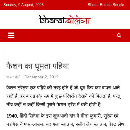
content
Sunday, 9 August, 2026
Bharat Bolega Bangla
हिंदी में समाचार, विचार, ऑडियो, वीडियो और फ़ीचर. भारत बोलेगा हिंदी न्यूज़ वेबसाइट
भारत बोलेगा
India: News, Views, Info, Trends & Podcast I जानकारी भी समझदारी भी
और पॉडकास्ट
फैशन का घूमता पहिया
भारत बोलेगा
December 2, 2019
फैशन ट्रेंड्स एक पहिये की तरह होते हैं जो घूम फिर कर वापस आते
रहते हैं. हर बार इनके रूप में कुछ परिवर्तन देखने को मिलता है, परंतु
नीव कहीं न कहीं किसी पुराने फैशन ट्रेंड में बसी होती है.
1940
, हिंदी सिनेमा के इस शुरुआती दौर में मीना कुमारी, सुरैया एवं
नरगिस ने पफ ब्लाउज, बंद गला ब्लाउज, स्लीव लेंथ ब्लाउज, वेस्ट लेंथ