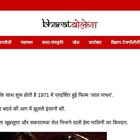
 फ़ीचर. भारत बोलेगा हिंदी न्यूज़ वेबसाइट India: News, Views, Info, Trends & P
भारत बोलेगा
वनशैली
स्वास्थ्य
कला-संस्कृति
खेल
कारोबार
विज्ञान-टेक्नॉलॉजी
ं के साथ शुरू होती है 1971 में प्रदर्शित हुई फिल्म ‘लाल पत्थर’.
 और बदले की आग में झुलसे इंसानों की.
मेशा खूबसूरत और सकरात्मक रोल निभाने वाली हेमा मालिनी का किरदार.