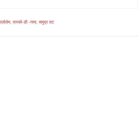
पालोलेम
,
वास्को-डी -गामा
,
समुद्र तट