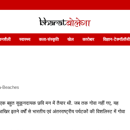
 फ़ीचर. भारत बोलेगा हिंदी न्यूज़ वेबसाइट India: News, Views, Info, Trends & P
भारत बोलेगा
वनशैली
स्वास्थ्य
कला-संस्कृति
खेल
कारोबार
विज्ञान-टेक्नॉलॉजी
 की एक बहुत सुकूनदायक छवि मन में तैयार थी. जब तक गोवा नहीं गए, यह
 इतने वर्षों से भारतीय एवं अंतरराष्ट्रीय पर्यटकों की विशलिस्ट में गोवा