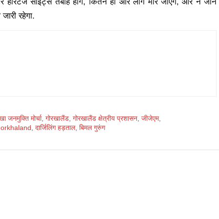
र हेरिटेज साइट्स तबाह होंगे, कितने ही और लोग मारे जाएंगे, और न जाने
जारी रहेगा.
खा जनमुक्ति मोर्चा
,
गोरखालैंड
,
गोरखालैंड क्षेत्रीय प्रशासन
,
जीजेएम
,
 gorkhaland
,
दार्जिलिंग हड़ताल
,
बिमल गुरुंग