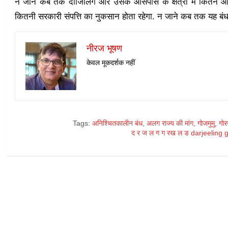
न जाने कब तक दार्जिलिंग और उसके आसपास के क्षेत्रों में कितने औ
कितनी सरकारी संपत्ति का नुकसान होता रहेगा. न जाने कब तक यह बंध 
नीरज भूषण
केवल मूकदर्शक नहीं
Tags:
अनिश्चितकालीन बंध
,
अलग राज्य की मांग
,
गोजमुमु
,
गोर
द र ज ल ग ग रख ल ड darjeeling