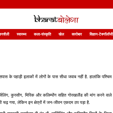
 फ़ीचर. भारत बोलेगा हिंदी न्यूज़ वेबसाइट India: News, Views, Info, Trends & P
भारत बोलेगा
वनशैली
स्वास्थ्य
कला-संस्कृति
खेल
कारोबार
विज्ञान-टेक्नॉलॉजी
ास के पहाड़ी इलाकों में लोगों के पास सीधा जवाब नहीं है. हालांकि पश्चिम
्जिलिंग, कुरसोंग, मिरिक और कलिम्पोंग सहित गोरखालैंड की मांग करने वाले
 भी चढ़ गया, लेकिन इन क्षेत्रों में जन-जीवन एकदम ठप पड़ा है.