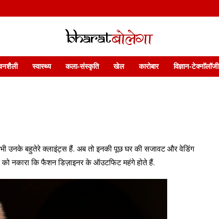
 फ़ीचर. भारत बोलेगा हिंदी न्यूज़ वेबसाइट India: News, Views, Info, Trends & P
भारत बोलेगा
वनशैली
स्वास्थ्य
कला-संस्कृति
खेल
कारोबार
विज्ञान-टेक्नॉलॉजी
ं में भी उनके बहुतेरे क्लाइंट्स हैं. अब तो इनकी पूछ घर की सजावट और वेडिंग
त को नकारा कि फैशन डिज़ाइनर के ऑउटफिट महंगे होते हैं.