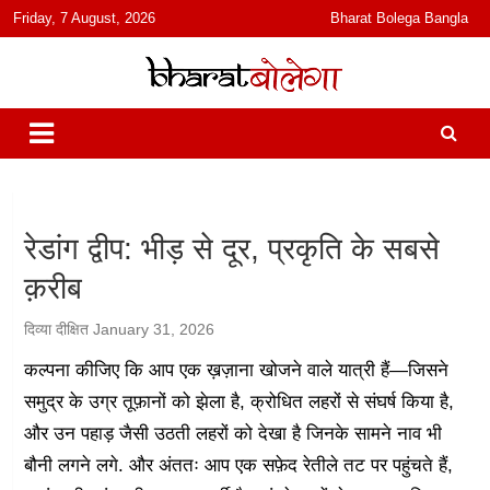
content
Friday, 7 August, 2026
Bharat Bolega Bangla
हिंदी में समाचार, विचार, ऑडियो, वीडियो और फ़ीचर. भारत बोलेगा हिंदी न्यूज़ वेबसाइट
भारत बोलेगा
India: News, Views, Info, Trends & Podcast I जानकारी भी समझदारी भी
और पॉडकास्ट
रेडांग द्वीप: भीड़ से दूर, प्रकृति के सबसे
क़रीब
दिव्या दीक्षित
January 31, 2026
कल्पना कीजिए कि आप एक ख़ज़ाना खोजने वाले यात्री हैं—जिसने
समुद्र के उग्र तूफ़ानों को झेला है, क्रोधित लहरों से संघर्ष किया है,
और उन पहाड़ जैसी उठती लहरों को देखा है जिनके सामने नाव भी
बौनी लगने लगे. और अंततः आप एक सफ़ेद रेतीले तट पर पहुंचते हैं,