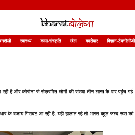
 फ़ीचर. भारत बोलेगा हिंदी न्यूज़ वेबसाइट India: News, Views, Info, Trends & P
भारत बोलेगा
वनशैली
स्वास्थ्य
कला-संस्कृति
खेल
कारोबार
विज्ञान-टेक्नॉलॉजी
ही है और कोरोना से संक्रमित लोगों की संख्या तीन लाख के पार पहुंच गई
ार के बजाय गिरावट आ रही है. यही हालात रहे तो भारत बहुत जल्द रूस को