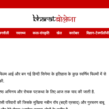
 फ़ीचर. भारत बोलेगा हिंदी न्यूज़ वेबसाइट India: News, Views, Info, Trends & P
भारत बोलेगा
वनशैली
स्वास्थ्य
कला-संस्कृति
खेल
कारोबार
विज्ञान-टेक्नॉलॉजी
िल्म आई और बन गई हिन्दी सिनेमा के इतिहास के कुछ स्वर्णिम फिल्मों में से
की.
वश्रेष्ठ अभिनय और रोचक पटकथा के लिए आज तक याद की जाती है.
़ोसी परिवारों की जिसके मुखिया नबीन रॉय (बद्री प्रसाद) और गुरचरण बाबू