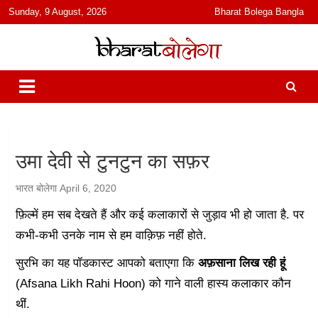
content
Sunday, 9 August, 2026
Bharat Bolega Bangla
हिंदी में समाचार, विचार, ऑडियो, वीडियो और फ़ीचर. भारत बोलेगा हिंदी न्यूज़ वेबसाइट
भारत बोलेगा
India: News, Views, Info, Trends & Podcast I जानकारी भी समझदारी भी
और पॉडकास्ट
उमा देवी से टुनटुन का सफ़र
भारत बोलेगा
April 6, 2020
फ़िल्में हम सब देखते हैं और कई कलाकारों से जुड़ाव भी हो जाता है. पर
कभी-कभी उनके नाम से हम वाक़िफ़ नहीं होते.
सुरभि का यह पॉडकास्ट आपको बताएगा कि
अफ़साना लिख रही हूं
(Afsana Likh Rahi Hoon) को गाने वाली हास्य कलाकार कौन
थीं.